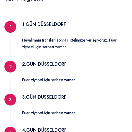
Kafkasya Rotaları
Lezzet Rotaları
Sahil Rotaları
Şehir Turları
Mavi Yolculuk
1.GÜN DÜSSELDORF
1
Havalimanı transferi sonrası otelimize yerleşiyoruz. Fuar
ziyareti için serbest zaman.
2.GÜN DÜSSELDORF
2
Fuar ziyareti için serbest zaman.
3.GÜN DÜSSELDORF
3
Fuar ziyareti için serbest zaman.
4.GÜN DÜSSELDORF